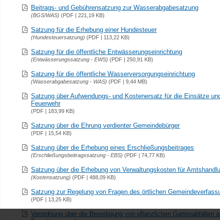
Beitrags- und Gebührensatzung zur Wasserabgabesatzung
(BGS/WAS)
(PDF | 221,19 KB)
Satzung für die Erhebung einer Hundesteuer
(Hundesteuersatzung)
(PDF | 113,22 KB)
Satzung für die öffentliche Entwässerungseinrichtung
(Entwässerungssatzung - EWS)
(PDF | 250,91 KB)
Satzung für die öffentliche Wasserversorgungseinrichtung
(Wasserabgabesatzung - WAS)
(PDF | 9,44 MB)
Satzung über Aufwendungs- und Kostenersatz für die Einsätze und 
Feuerwehr
(PDF | 183,99 KB)
Satzung über die Ehrung verdienter Gemeindebürger
(PDF | 15,54 KB)
Satzung über die Erhebung eines Erschließungsbeitrages
(Erschließungsbeitragssatzung - EBS)
(PDF | 74,77 KB)
Satzung über die Erhebung von Verwaltungskosten für Amtshandl
(Kostensatzung)
(PDF | 488,09 KB)
Satzung zur Regelung von Fragen des örtlichen Gemeindeverfass
(PDF | 13,25 KB)
Verordnung über die Beseitigung von pflanzlichen Gartenabfällen 